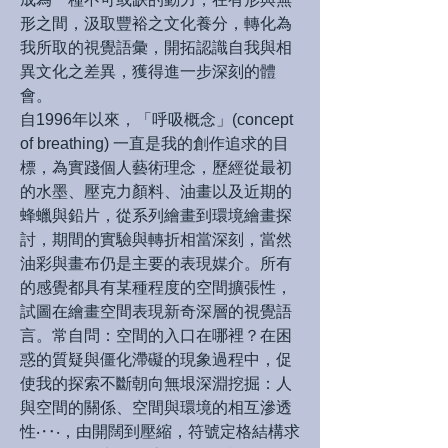
形之間，汲取豐裕之文化養分，轉化為
我所取的視覺語彙，開拓認識自我與相
異文化之差異，獲得進一步深刻的體
會。
自1996年以來，「呼吸概念」(
concept
of breathing) 一直是我的創作追求的目
標，為實踐個人藝術理念，歷經從最初
的水墨、壓克力顏料、油畫以及近期的
蜂蠟與鉛片，從系列繪畫到環境繪畫探
討，期間的實驗與轉折相當深刻，當然
油彩與畫布仍是主要的表現媒介。所有
的感覺都具有某種程度的空間擴張性，
試圖在繪畫空間表現新奇深層的視覺語
言。常自問：空間的入口在哪裡？在困
惑的質疑與僵化滯礙的現象過程中，促
使我的探索不斷朝向無垠深淵挖掘：人
與空間的關係、空間與環境的相互滲透
性‧‥‧，由開闊到壓縮，符號定格結構求