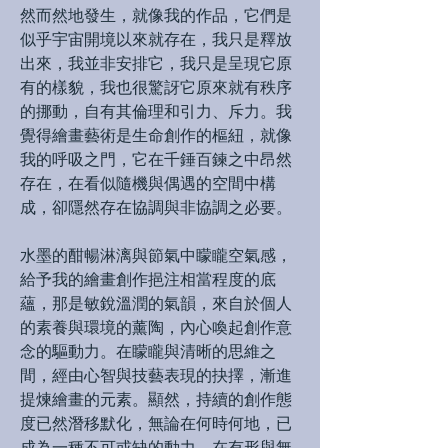
然而然地發生，就像我的作品，它們是
似乎宇宙開境以來就存在，我只是釋放
出來，我並非安排它，我只是呈現它原
有的樣貌，我也很驚訝它原來就有秩序
的挪動，自有其倫理和引力、斥力。我
覺得繪畫藝術是生命創作的樞紐，就像
我的呼吸之門，它在千錘百鍊之中昂然
存在，在看似隨機與偶遇的空間中構
成，卻隱然存在協調與非協調之必要。
水墨的酣暢淋漓與節氣中矇矓空氣感，
給予我的繪畫創作挹注相當程度的底
蘊，那是敏銳溫潤的氣韻，來自於個人
的素養與環境的薰陶，內心喚起創作意
念的驅動力。在矇矓與清晰的思維之
間，經由心智與技藝表現的抉擇，漸進
提煉繪畫的元素。顯然，持續的創作態
度已然潛移默化，無論在何時何地，已
成為一種不可或缺的動力，在有形與無