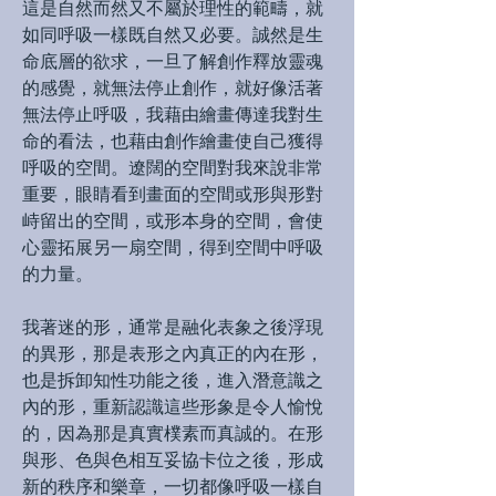
這是自然而然又不屬於理性的範疇，就
如同呼吸一樣既自然又必要。誠然是生
命底層的欲求，一旦了解創作釋放靈魂
的感覺，就無法停止創作，就好像活著
無法停止呼吸，我藉由繪畫傳達我對生
命的看法，也藉由創作繪畫使自己獲得
呼吸的空間。遼闊的空間對我來說非常
重要，眼睛看到畫面的空間或形與形對
峙留出的空間，或形本身的空間，會使
心靈拓展另一扇空間，得到空間中呼吸
的力量。
我著迷的形，通常是融化表象之後浮現
的異形，那是表形之內真正的內在形，
也是拆卸知性功能之後，進入潛意識之
內的形，重新認識這些形象是令人愉悅
的，因為那是真實樸素而真誠的。在形
與形、色與色相互妥協卡位之後，形成
新的秩序和樂章，一切都像呼吸一樣自