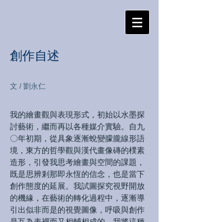
創作自述
文 / 劉永仁
我的繪畫觀與表現形式，初始以水墨探
討藝術，繼而再以各種媒介實驗。自九
〇年初期，從具象逐漸蛻變朦朧線形語
境，東方的哲學觀與漢代畫像磚的樸素
造形，引發我思考繪畫與空間的課題，
既是思辨剎那即永恆的信念，也是當下
創作態度的延展。我試圖探究視野開放
的機緣，在藝術的轉化過程中，逐漸導
引出似非而是的視覺圖像，呼吸與創作
是互為表裡而又相輔相成的，我將這種