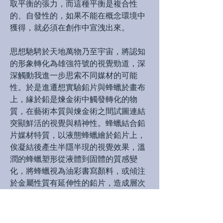
取平衡的張力，而這種平衡是複合性
的、自發性的，如果不能在概念環境中
獲得，就必須在創作中宣洩出來。
思想馳騁於天地萬物乃至宇宙，將認知
的形象轉化為雄強符號的視覺勁道，深
深觸動我進一步思索不同媒材的可能
性。於是進遷想實驗鉛片與蜂蠟於畫布
上，緣於鉛是煉金術中觸發轉化的物
質，在藝術本質與煉金術之間試圖連結
突顯鮮活的視覺與精神性。蜂蠟結合鉛
片媒材特質，以液態蜂蠟繪於鉛片上，
俟凝結後產生半隱半現的視覺效果，溫
潤的蜂蠟塑形從液體到固體的質感變
化，將蜂蠟視為油彩書寫顏料，或傾注
於金屬性質有延伸性的鉛片，造成層次
分明的肌理隱約顯現，而金黃色的蜂蠟
澤挹注於青灰色鉛片上，在形跡上既保
留瞬間永恆的狀態，而且畫質呈現曖昧