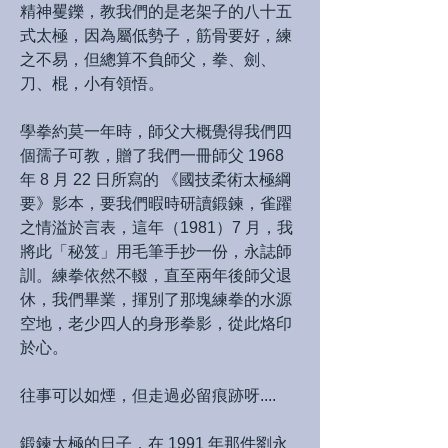
精神矍鑠，教我們的是老架子的八十五
式太極，因為屬低勢子，筋骨要好，練
之不易，但總算不負師父，拳、劍、
刀、棍，小有領悟。
學拳約莫一年時，師父大概覺得我們四
個孺子可教，贈了我們一冊師父 1968
年 8 月 22 日所寫的 《國技柔術太極綱
要》影本，要我們暇時研讀鍛鍊，雀躍
之情溢於言表，這年（1981）7 月，我
將此「秘笈」用毛筆手抄一份，永誌師
訓。練拳依然不輟，直至兩年後師父退
休，我們畢業，揮別了那塊練拳的水源
空地，老少四人的身形拳影，從此烙印
於心。
往事可以如煙，但走過必留痕跡呀....
鍛鍊太極的日子，在 1991 年那件劉永