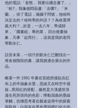
他的電話:「老熊， 我要出國念書了。」
「蛤?」我像個悶葫蘆:「去哪?」「米
蘭。」掛了電話，滿腦子問號，他啥時
決定去的？啥時學的外語？？為啥選擇
義大利？...於是，一去八年，學成歸
來，「國畫組」畢的業， 回台後畫抽
象，凡事「起而行」，這就是我的老同
學劉永仁。
話音未落，一頭汗的劉永仁已翻找出一
堆各個階段的畫，讓我挑適合展出的作
品。
瞅著一件 1991 年畫在宣紙然後貼在紅
布上的半抽象水墨，思緒又在時空中迴
旋...黑與紅的搭配，儼然是大漢盛世浪
漫生死所崇尚的色彩；悸動屈曲的墨線
筆觸，彷彿思考著在藝途追尋中的探索
與取捨；白與灰在黑色墨韻裡幻化出的