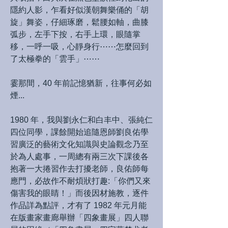
隱約人影，乍看好似漢朝舞樂俑的「胡
旋」舞姿，仔細琢磨，鬆腰如軸，曲膝
弧步，左手下按，右手上環，眼隨掌
移，一呼一吸，心靜身行⋯⋯怎麼回到
了太極拳的「雲手」⋯⋯
霎那間，40 年前記憶猶新，往事何必如
煙...
1980 年，我與劉永仁和白丰中、張純仁
四位同學，課餘開始追隨恩師劉良佑學
習廣泛的藝術文化知識與史論觀念乃至
於為人處事，一周總有兩三次下課後各
抱著一大捲習作去打擾老師，良佑師每
應門，必故作不耐煩狀打趣:「你們又來
傷害我的眼睛！」而後因材施教，逐件
作品詳為點評，才有了 1982 年元月能
在版畫家畫廊舉辦「四象畫展」四人聯