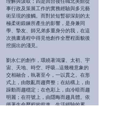
理解與汲取；四是回台後任職北美館從
事行政及策展工作的實務經驗與多元藝
術呈現的接觸。而對於短暫卻深刻的太
極柔術鍛鍊所產生的影響，是身兼同
學、摯友、師兄弟多重身分的我，在這
次挑畫過程中得見他創作全歷程面貌後
挖掘出的淺見。
劉永仁的創作，環繞著鴻濛、太初、宇
宙、天地、時空、呼吸...這幾種意象的
交相融合，執著至今，一以貫之。在形
式上，由散亂而趨齊整；在結構上，由
躁動而趨穩定；在色彩上，由冷暗而趨
明麗；在符號上，由隱晦而趨具體。依
循著生命歷程的前進，生活經驗的累
積，生存環境的轉變，自然的將思緒與
心境忠實的呈現。
說真格的，我在面對劉永仁以西洋媒材