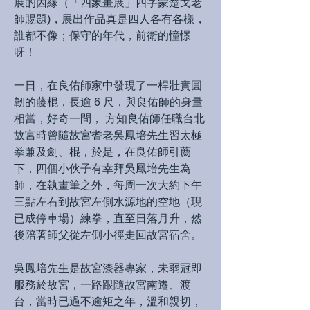
展的因緣（「四象畫展」四字蒙楚戈老
師賜題)，展出作品真是四人各有各樣，
誰都不像；保守的年代，前衛的憧憬
呀！
一日，在良佑師家中發現了一桿壯實圓
韌的藤棍，長逾 6 尺，與良佑師的身量
相當，好奇一問， 方知良佑師任職台北
故宮時曾隨故宮耆老吳鳳培先生習太極
拳兼及劍、棍，於是，在良佑師引薦
下，四個小伙子有幸拜吳鳳培先生為
師，在執畫筆之外，每周一次大約下午
三點左右到故宮左側水源地的空地（現
已成停車場）練拳，直至日落月升，然
後陪著師父從左側小徑走回故宮宿舍。
吳鳳培先生是故宮漆器專家，未弱冠即
服務於故宮，一路跟隨故宮南遷、渡
台，當時已過不逾矩之年，溫和親切，