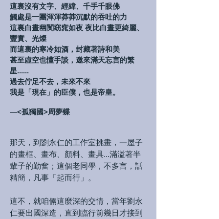
這裏沒有文字、經緯、千手千眼佛
觸處是一團渾渾莽莽沉默的吞吐的力
這裏白晝幽闃窈窕如夜 夜比白晝更綺麗、
豐實、光燦
而這裏的寒冷如酒，封藏著詩和美
甚至虛空也懂手談，邀來滿天忘言的繁
星......
過去佇足不去，未來不來
我是「現在」的臣僕，也是帝皇。
—<孤獨國>周夢蝶
那天，到劉永仁的工作室挑畫，一屋子
的畫框、畫布、顏料、畫具...滿溢著半
輩子的勤奮；這個老同學，不多言，話
精簡，凡事「起而行」。
這不，就咱倆這麼深的交情，當年劉永
仁要出國深造，直到臨行前幾日才接到