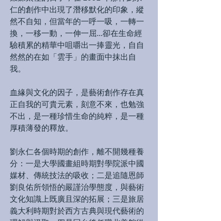
仁的創作中出現了潛移默化的印象，縱
然不自知，但當年的一呼一吸，一轉一
換，一移一動，一伸一屈...卻在生命經
驗積累的精華中咀嚼出一捧靈光，自自
然然的在如「雲手」的畫面中抹出自
我。
血緣與文化的因子，是藝術創作存在真
正自我的可貴元素，刻意不來，也勉強
不出，是一種珍惜生命的純粹，是一種
厚積薄發的釋放。
劉永仁各個時期的創作，離不開幾種養
分：一是大學國畫組時期對學院派中國
媒材、傳統技法的吸收；二是追隨恩師
劉良佑所領悟的嚴謹治學態度，與藝術
文化知識上既廣且深的拓展；三是旅居
義大利時期對於西方古典與現代藝術的