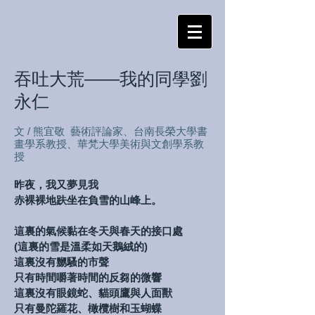
吞吐大荒
——
我的同學劉
永仁
文 / 熊宜敬 藝術評論家、台南長榮大學書
畫學系教授、華梵大學美術與文創學系教
授
昨夜，我又夢見我
赤裸裸地趺坐在負雪的山峰上。
這裏的氣候黏在冬天與春天的接口處
(這裏的雪是溫柔如天鵝絨的)
這裏沒有嬲騷的市聲
只有時間嚼著時間的反芻的微響
這裏沒有眼鏡蛇、貓頭鷹與人面獸
只有曼陀羅花、橄欖樹和玉蝴蝶